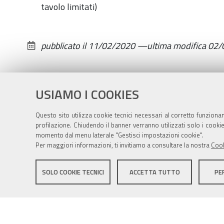
tavolo limitati)
pubblicato il
11/02/2020
—
ultima modifica
02/
USIAMO I COOKIES
Questo sito utilizza cookie tecnici necessari al corretto funziona
profilazione. Chiudendo il banner verranno utilizzati solo i cook
momento dal menu laterale "Gestisci impostazioni cookie".
Per maggiori informazioni, ti invitiamo a consultare la nostra
Cook
Sito istituzionale Comune di Zola Predosa
SOLO COOKIE TECNICI
ACCETTA TUTTO
PE
Privacy policy
|
DPO
|
Accessibilità