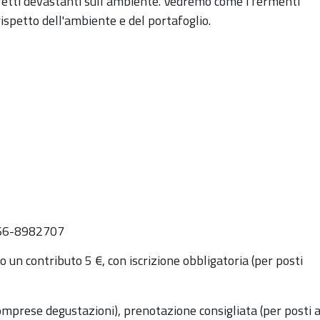
ffetti devastanti sull’ambiente. Vedremo come i fermenti
o rispetto dell'ambiente e del portafogli
o.
 366-8982707
to un contributo 5 €, con iscrizione obbligatoria (per posti
comprese degustazioni), p
renotazione consigliata
(
per posti a