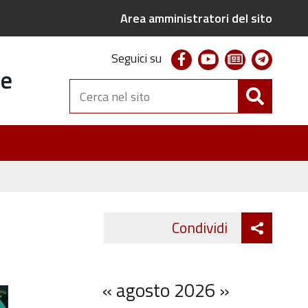
Area amministratori del sito
facebook
youtube
newsletter
telegr
Seguici su
te
Cerca
nel
sito
Attiva
Condividi
Twitter
Fa
condivi
«
agosto 2026
»