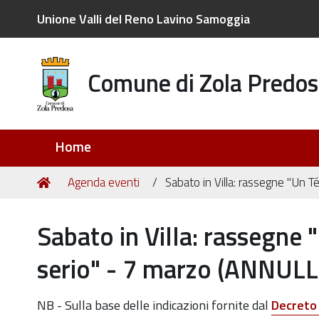
Unione Valli del Reno Lavino Samoggia
Comune di Zola Predos
Sezioni
Home
Tu
Home
Agenda eventi
Sabato in Villa: rassegne "Un 
sei
qui:
Sabato in Villa: rassegne 
serio" - 7 marzo (ANNUL
https://old.comune.zolapredosa.bo.it/events/sabato-
NB - Sulla base delle indicazioni fornite dal
Decreto 