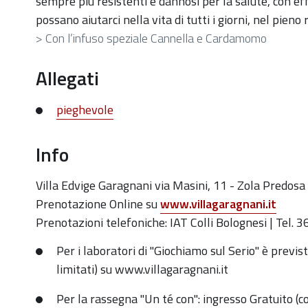
sempre più resistenti e dannosi per la salute, con e
possano aiutarci nella vita di tutti i giorni, nel pien
> Con l’infuso speziale Cannella e Cardamomo
Allegati
pieghevole
Info
Villa Edvige Garagnani via Masini, 11 - Zola Predosa
Prenotazione Online su
www.villagaragnani.it
Prenotazioni telefoniche: IAT Colli Bolognesi | Tel.
Per i laboratori di "Giochiamo sul Serio" è previs
limitati) su
www.villagaragnani.it
Per la rassegna "Un té con": ingresso Gratuito (