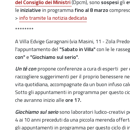
in-
del Consiglio dei Ministri
(Dpcm)
,
sono
sospesi
gli
e
villa-
le
iniziative
in programma
fino al 8 marzo
compres
7-
>
info tramite la notizia dedicata
3-
********
2020
A Villa Edvige Garagnani (
via Masini, 11 - Zola Predo
Sabato
l'appuntamento del
"Sabato in Villa"
con le le rass
in
con"
e
"Giochiamo sul serio"
.
Villa:
rassegne
Un té con
propone conferenze a cura di esperti
per 
"Un
raccogliere suggerimenti per il proprio benessere ne
Té
vita quotidiana, accompagnate da un buon infuso cal
con"
Sotto gli appuntamenti in programma per questo ciclo
e
che avranno inizio alle
ore 17.
"Giochiamo
Giochiamo sul serio
sono laboratori ludico-creativi 
sul
4 ai 10 anni preceduti da una piccola merenda offert
serio"
gli
appuntamenti in programma per questo ciclo di inc
-