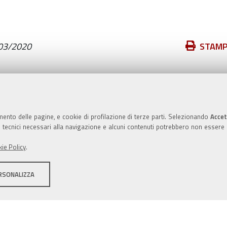
Azioni
03/2020
STAM
sul
documento
Valuta questo sito
mento delle pagine, e cookie di profilazione di terze parti. Selezionando
Accet
ie tecnici necessari alla navigazione e alcuni contenuti potrebbero non essere
ie Policy
.
RSONALIZZA