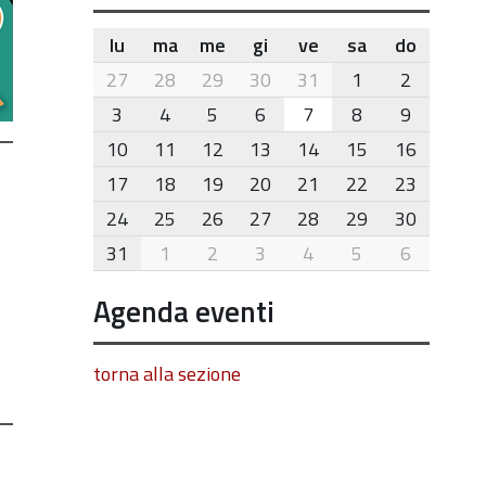
lu
ma
me
gi
ve
sa
do
month-
27
28
29
30
31
1
2
8
3
4
5
6
7
8
9
10
11
12
13
14
15
16
17
18
19
20
21
22
23
24
25
26
27
28
29
30
31
1
2
3
4
5
6
Agenda eventi
torna alla sezione