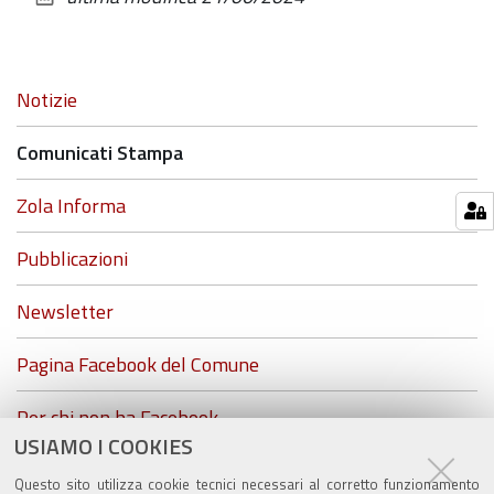
documento
Navigazione
Notizie
Comunicati Stampa
Zola Informa
Pubblicazioni
Newsletter
Pagina Facebook del Comune
Per chi non ha Facebook...
USIAMO I COOKIES
ZolaGram - il canale Telegram del Comune di Zola
Questo sito utilizza cookie tecnici necessari al corretto funzionamento