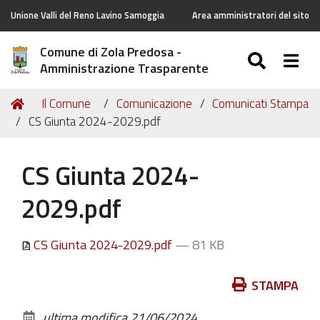
Unione Valli del Reno Lavino Samoggia
Area amministratori del sito
Comune di Zola Predosa -
SEARC
Togg
Amministrazione Trasparente
Tu
Home
Il Comune
Comunicazione
Comunicati Stampa
sei
CS Giunta 2024-2029.pdf
qui:
CS Giunta 2024-
2029.pdf
CS Giunta 2024-2029.pdf
— 81 KB
Azioni
STAMPA
sul
ultima modifica
21/06/2024