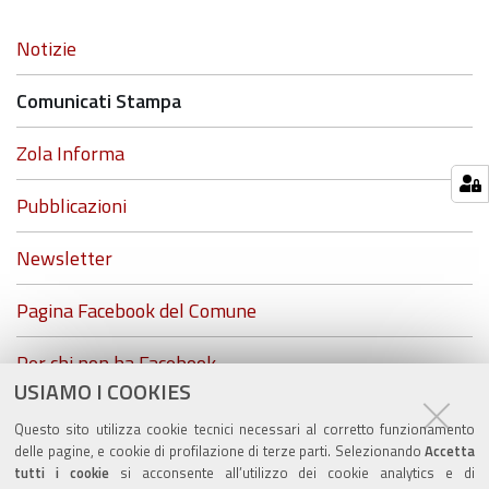
Navigazione
Notizie
Comunicati Stampa
Zola Informa
Pubblicazioni
Newsletter
Pagina Facebook del Comune
Per chi non ha Facebook...
USIAMO I COOKIES
ZolaGram - il canale Telegram del Comune di Zola
Questo sito utilizza cookie tecnici necessari al corretto funzionamento
Predosa
delle pagine, e cookie di profilazione di terze parti. Selezionando
Accetta
tutti i cookie
si acconsente all’utilizzo dei cookie analytics e di