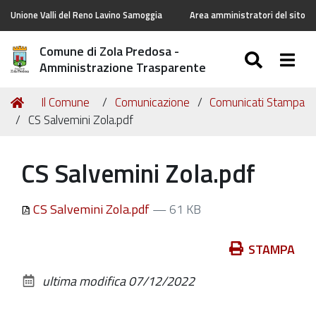
Unione Valli del Reno Lavino Samoggia
Area amministratori del sito
Comune di Zola Predosa -
SEARC
Togg
Amministrazione Trasparente
Tu
Home
Il Comune
Comunicazione
Comunicati Stampa
sei
CS Salvemini Zola.pdf
qui:
CS Salvemini Zola.pdf
CS Salvemini Zola.pdf
— 61 KB
Azioni
STAMPA
sul
ultima modifica
07/12/2022
documento