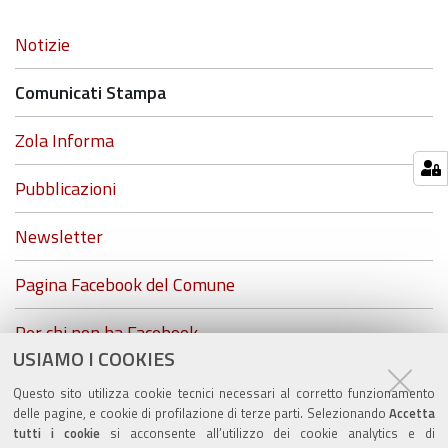
Navigazione
Notizie
Comunicati Stampa
Zola Informa
Pubblicazioni
Newsletter
Pagina Facebook del Comune
Per chi non ha Facebook...
USIAMO I COOKIES
ZolaGram - il canale Telegram del Comune di Zola
Questo sito utilizza cookie tecnici necessari al corretto funzionamento
Predosa
delle pagine, e cookie di profilazione di terze parti. Selezionando
Accetta
tutti i cookie
si acconsente all’utilizzo dei cookie analytics e di