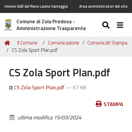
Unione Valli del Reno Lavino Samoggia
Area amministratori del sito
Comune di Zola Predosa -
SEARC
Togg
Amministrazione Trasparente
Tu
Home
Il Comune
Comunicazione
Comunicati Stampa
sei
CS Zola Sport Plan.pdf
qui:
CS Zola Sport Plan.pdf
CS Zola Sport Plan.pdf
— 67 KB
Azioni
STAMPA
sul
ultima modifica
15/03/2024
documento