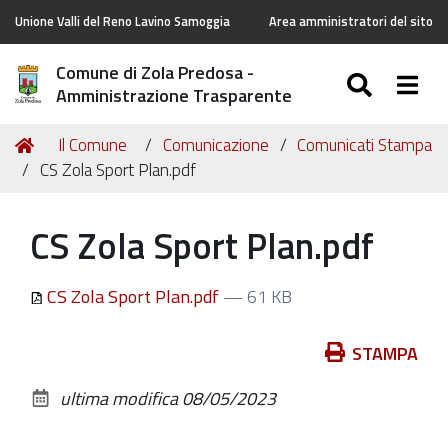
Unione Valli del Reno Lavino Samoggia
Area amministratori del sito
Comune di Zola Predosa -
SEARC
Togg
Amministrazione Trasparente
Tu
Home
Il Comune
Comunicazione
Comunicati Stampa
sei
CS Zola Sport Plan.pdf
qui:
CS Zola Sport Plan.pdf
CS Zola Sport Plan.pdf
— 61 KB
Azioni
STAMPA
sul
ultima modifica
08/05/2023
documento