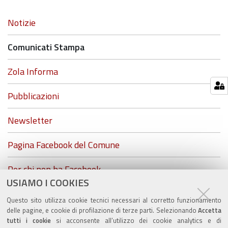
Navigazione
Notizie
Comunicati Stampa
Zola Informa
Pubblicazioni
Newsletter
Pagina Facebook del Comune
Per chi non ha Facebook...
USIAMO I COOKIES
ZolaGram - il canale Telegram del Comune di Zola
Questo sito utilizza cookie tecnici necessari al corretto funzionamento
Predosa
delle pagine, e cookie di profilazione di terze parti. Selezionando
Accetta
tutti i cookie
si acconsente all’utilizzo dei cookie analytics e di