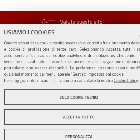
Valuta questo sito
USIAMO I COOKIES
Questo sito utilizza cookie tecnici necessari al corretto funzionamento delle
e cookie di profilazione di terze parti. Selezionando
Accetta tutti i c
acconsente all’utilizzo dei cookie analytics e di profilazione. Chiudendo i
verranno utilizzati solo i cookie tecnici necessari alla navigazione e alcuni c
Sito istituzionale Comune di Zola Predosa
potrebbero non essere disponibili. Le preferenze possono essere modifi
qualsiasi momento dal menu laterale "Gestisci impostazioni cookie".
Per maggiori informazioni, ti invitiamo a consultare la nostra
Cookie Policy
.
Privacy policy
|
DPO
|
Accessibilità
SOLO COOKIE TECNICI
ACCETTA TUTTO
PERSONALIZZA