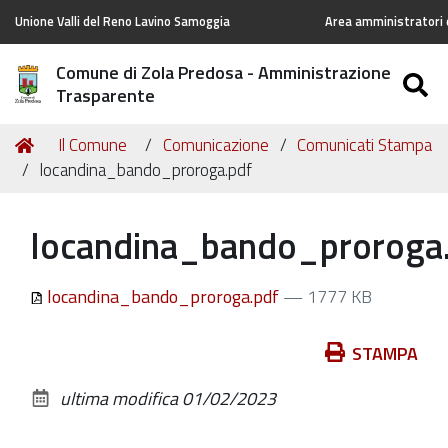
Unione Valli del Reno Lavino Samoggia
Area amministratori d
Comune di Zola Predosa - Amministrazione
S
Trasparente
Tu
Home
Il Comune
Comunicazione
Comunicati Stampa
sei
locandina_bando_proroga.pdf
qui:
locandina_bando_proroga
locandina_bando_proroga.pdf
— 1777 KB
Azioni
STAMPA
sul
ultima modifica
01/02/2023
documento