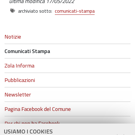
ultima modifica
17/05/2022
archiviato sotto:
comunicati-stampa
Navigazione
Notizie
Comunicati Stampa
Zola Informa
Pubblicazioni
Newsletter
Pagina Facebook del Comune
Per chi non ha Facebook...
USIAMO I COOKIES