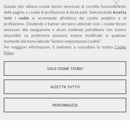
ZolaGram - il canale Telegram del Comune di Zola
Questo sito utilizza cookie tecnici necessari al corretto funzionamento
Predosa
delle pagine, e cookie di profilazione di terze parti. Selezionando
Accetta
tutti i cookie
si acconsente all’utilizzo dei cookie analytics e di
profilazione. Chiudendo il banner verranno utilizzati solo i cookie tecnici
necessari alla navigazione e alcuni contenuti potrebbero non essere
disponibili. Le preferenze possono essere modificate in qualsiasi
momento dal menu laterale "Gestisci impostazioni cookie".
Valuta questo sito
Per maggiori informazioni, ti invitiamo a consultare la nostra
Cookie
Policy
.
SOLO COOKIE TECNICI
Sito istituzionale Comune di Zola Predosa
ACCETTA TUTTO
PERSONALIZZA
Privacy policy
|
DPO
|
Accessibilità