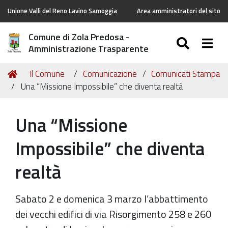
Unione Valli del Reno Lavino Samoggia
Area amministratori del sito
Comune di Zola Predosa -
SEARC
Togg
Amministrazione Trasparente
Tu
Home
Il Comune
Comunicazione
Comunicati Stampa
sei
Una “Missione Impossibile” che diventa realtà
qui:
Una “Missione
Impossibile” che diventa
realtà
Sabato 2 e domenica 3 marzo l’abbattimento
dei vecchi edifici di via Risorgimento 258 e 260