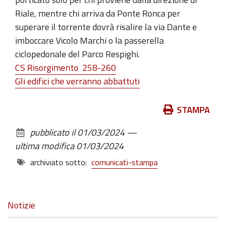
Riale, mentre chi arriva da Ponte Ronca per
superare il torrente dovrà risalire la via Dante e
imboccare Vicolo Marchi o la passerella
ciclopedonale del Parco Respighi.
CS Risorgimento 258-260
Gli edifici che verranno abbattuti
Azioni
STAMPA
sul
pubblicato il
01/03/2024
—
documento
ultima modifica
01/03/2024
archiviato sotto:
comunicati-stampa
Navigazione
Notizie