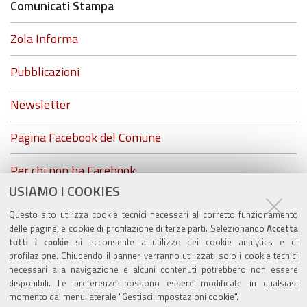
Comunicati Stampa
Zola Informa
Pubblicazioni
Newsletter
Pagina Facebook del Comune
Per chi non ha Facebook...
USIAMO I COOKIES
ZolaGram - il canale Telegram del Comune di Zola
Questo sito utilizza cookie tecnici necessari al corretto funzionamento
Predosa
delle pagine, e cookie di profilazione di terze parti. Selezionando
Accetta
tutti i cookie
si acconsente all’utilizzo dei cookie analytics e di
profilazione. Chiudendo il banner verranno utilizzati solo i cookie tecnici
necessari alla navigazione e alcuni contenuti potrebbero non essere
disponibili. Le preferenze possono essere modificate in qualsiasi
Valuta questo sito
momento dal menu laterale "Gestisci impostazioni cookie".