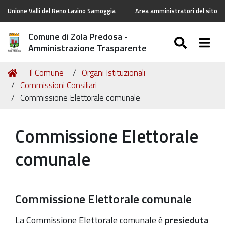
Unione Valli del Reno Lavino Samoggia
Area amministratori del sito
Comune di Zola Predosa -
SEARC
Togg
Amministrazione Trasparente
Tu
Home
Il Comune
Organi Istituzionali
sei
Commissioni Consiliari
qui:
Commissione Elettorale comunale
Commissione Elettorale
comunale
Commissione Elettorale comunale
La Commissione Elettorale comunale è
presieduta