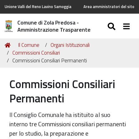
Unione Valli del Reno Lavino Samoggia
Area amministratori del sito
Comune di Zola Predosa -
SEARC
Togg
Amministrazione Trasparente
Tu
Home
Il Comune
Organi Istituzionali
sei
Commissioni Consiliari
qui:
Commissioni Consiliari Permanenti
Commissioni Consiliari
Permanenti
Il Consiglio Comunale ha istituito al suo
interno tre Commissioni consiliari permanenti
per lo studio, la preparazione e