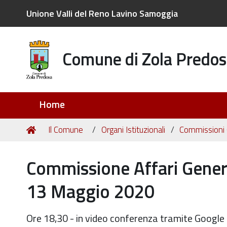
Unione Valli del Reno Lavino Samoggia
Comune di Zola Predos
Sezioni
Home
Tu
Home
Il Comune
Organi Istituzionali
Commissioni C
sei
qui:
Commissione Affari Generali
13 Maggio 2020
Ore 18,30 - in video conferenza tramite Googl