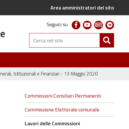
Area amministratori del sito
facebook
youtube
newsletter
telegr
Seguici su
te
Cerca
nel
sito
erali, Istituzionali e Finanziari - 13 Maggio 2020
Navigazione
Commissioni Consiliari Permanenti
Commissione Elettorale comunale
Lavori delle Commissioni