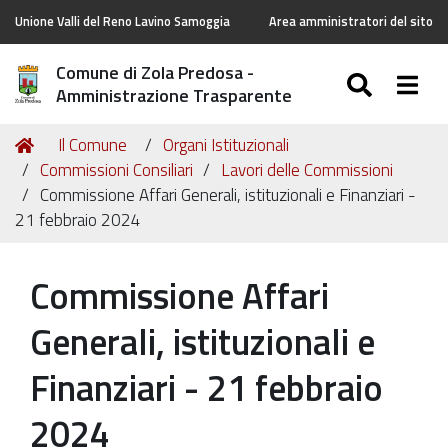
Unione Valli del Reno Lavino Samoggia
Area amministratori del sito
Comune di Zola Predosa -
SEARC
Togg
Amministrazione Trasparente
Tu
Home
Il Comune
Organi Istituzionali
sei
Commissioni Consiliari
Lavori delle Commissioni
qui:
Commissione Affari Generali, istituzionali e Finanziari -
21 febbraio 2024
Commissione Affari
Generali, istituzionali e
Finanziari - 21 febbraio
2024