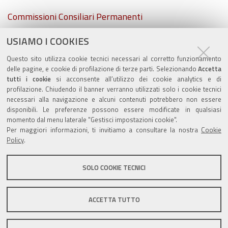
Navigazione
Commissioni Consiliari Permanenti
USIAMO I COOKIES
Commissione Elettorale comunale
Questo sito utilizza cookie tecnici necessari al corretto funzionamento
Lavori delle Commissioni
delle pagine, e cookie di profilazione di terze parti. Selezionando
Accetta
tutti i cookie
si acconsente all’utilizzo dei cookie analytics e di
profilazione. Chiudendo il banner verranno utilizzati solo i cookie tecnici
necessari alla navigazione e alcuni contenuti potrebbero non essere
disponibili. Le preferenze possono essere modificate in qualsiasi
momento dal menu laterale "Gestisci impostazioni cookie".
Valuta questo sito
Per maggiori informazioni, ti invitiamo a consultare la nostra
Cookie
Policy
.
SOLO COOKIE TECNICI
Sito istituzionale Comune di Zola Predosa
ACCETTA TUTTO