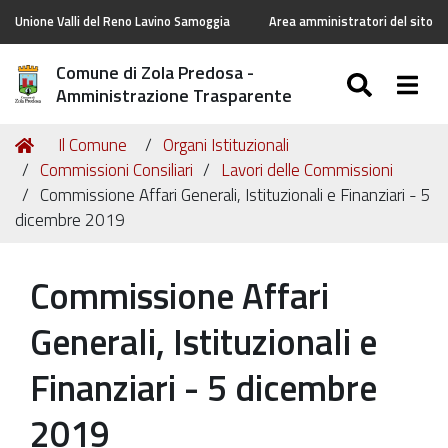
Unione Valli del Reno Lavino Samoggia
Area amministratori del sito
Comune di Zola Predosa -
SEARC
Togg
Amministrazione Trasparente
Tu
Home
Il Comune
Organi Istituzionali
sei
Commissioni Consiliari
Lavori delle Commissioni
qui:
Commissione Affari Generali, Istituzionali e Finanziari - 5
dicembre 2019
Commissione Affari
Generali, Istituzionali e
Finanziari - 5 dicembre
2019