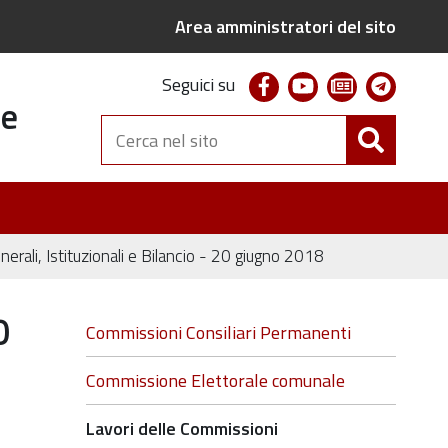
Area amministratori del sito
facebook
youtube
newsletter
telegr
Seguici su
te
Cerca
nel
sito
rali, Istituzionali e Bilancio - 20 giugno 2018
0
Navigazione
Commissioni Consiliari Permanenti
Commissione Elettorale comunale
Lavori delle Commissioni