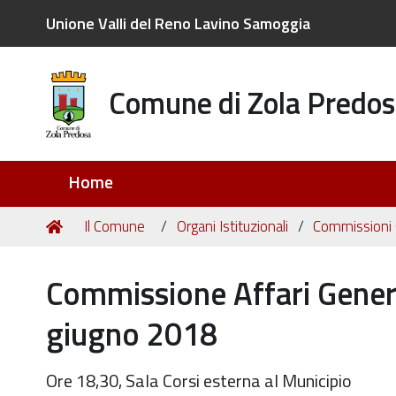
Unione Valli del Reno Lavino Samoggia
Comune di Zola Predos
Sezioni
Home
Tu
Home
Il Comune
Organi Istituzionali
Commissioni C
sei
qui:
Commissione Affari General
giugno 2018
Ore 18,30, Sala Corsi esterna al Municipio