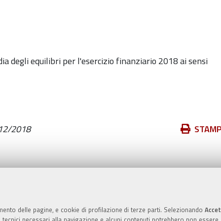
 degli equilibri per l'esercizio finanziario 2018 ai sensi
Azioni
12/2018
STAM
sul
documento
Valuta questo sito
mento delle pagine, e cookie di profilazione di terze parti. Selezionando
Accet
ie tecnici necessari alla navigazione e alcuni contenuti potrebbero non essere