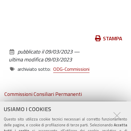
Azioni
STAMPA
sul
pubblicato il
09/03/2023
—
documento
ultima modifica
09/03/2023
archiviato sotto:
ODG-Commissioni
Navigazione
Commissioni Consiliari Permanenti
Commissione Elettorale comunale
USIAMO I COOKIES
Questo sito utilizza cookie tecnici necessari al corretto funzionamento
Lavori delle Commissioni
delle pagine, e cookie di profilazione di terze parti. Selezionando
Accetta
tutti i cookie
si acconsente all’utilizzo dei cookie analytics e di