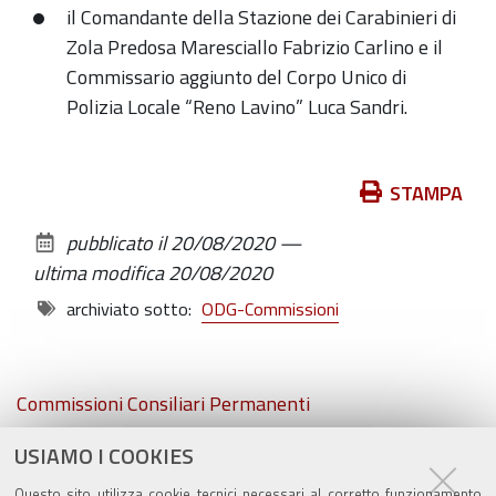
il Comandante della Stazione dei Carabinieri di
Zola Predosa Maresciallo Fabrizio Carlino e il
Commissario aggiunto del Corpo Unico di
Polizia Locale “Reno Lavino” Luca Sandri.
Azioni
STAMPA
sul
pubblicato il
20/08/2020
—
documento
ultima modifica
20/08/2020
archiviato sotto:
ODG-Commissioni
Navigazione
Commissioni Consiliari Permanenti
USIAMO I COOKIES
Commissione Elettorale comunale
Questo sito utilizza cookie tecnici necessari al corretto funzionamento