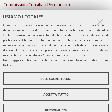
Navigazione
Commissioni Consiliari Permanenti
USIAMO I COOKIES
Commissione Elettorale comunale
Questo sito utilizza cookie tecnici necessari al corretto funzionamento
Lavori delle Commissioni
delle pagine, e cookie di profilazione di terze parti. Selezionando
Accetta
tutti i cookie
si acconsente all’utilizzo dei cookie analytics e di
profilazione. Chiudendo il banner verranno utilizzati solo i cookie tecnici
necessari alla navigazione e alcuni contenuti potrebbero non essere
disponibili. Le preferenze possono essere modificate in qualsiasi
momento dal menu laterale "Gestisci impostazioni cookie".
Valuta questo sito
Per maggiori informazioni, ti invitiamo a consultare la nostra
Cookie
Policy
.
SOLO COOKIE TECNICI
Sito istituzionale Comune di Zola Predosa
ACCETTA TUTTO
PERSONALIZZA