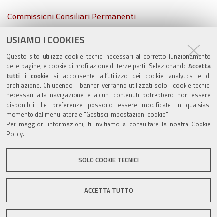
Navigazione
Commissioni Consiliari Permanenti
USIAMO I COOKIES
Commissione Elettorale comunale
Questo sito utilizza cookie tecnici necessari al corretto funzionamento
Lavori delle Commissioni
delle pagine, e cookie di profilazione di terze parti. Selezionando
Accetta
tutti i cookie
si acconsente all’utilizzo dei cookie analytics e di
profilazione. Chiudendo il banner verranno utilizzati solo i cookie tecnici
necessari alla navigazione e alcuni contenuti potrebbero non essere
disponibili. Le preferenze possono essere modificate in qualsiasi
momento dal menu laterale "Gestisci impostazioni cookie".
Valuta questo sito
Per maggiori informazioni, ti invitiamo a consultare la nostra
Cookie
Policy
.
SOLO COOKIE TECNICI
Sito istituzionale Comune di Zola Predosa
ACCETTA TUTTO