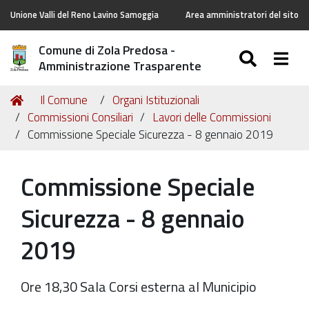
Unione Valli del Reno Lavino Samoggia
Area amministratori del sito
Comune di Zola Predosa -
SEARC
Togg
Amministrazione Trasparente
Tu
Home
Il Comune
Organi Istituzionali
sei
Commissioni Consiliari
Lavori delle Commissioni
qui:
Commissione Speciale Sicurezza - 8 gennaio 2019
Commissione Speciale
Sicurezza - 8 gennaio
2019
Ore 18,30 Sala Corsi esterna al Municipio