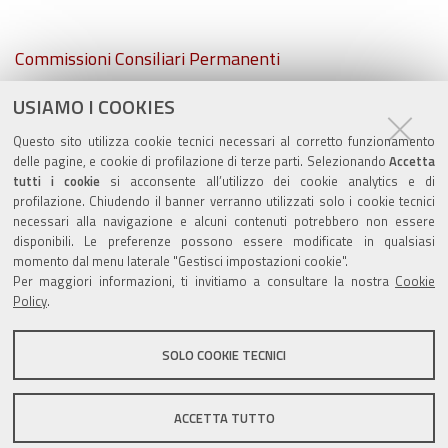
Navigazione
Commissioni Consiliari Permanenti
USIAMO I COOKIES
Commissione Elettorale comunale
Questo sito utilizza cookie tecnici necessari al corretto funzionamento
Lavori delle Commissioni
delle pagine, e cookie di profilazione di terze parti. Selezionando
Accetta
tutti i cookie
si acconsente all’utilizzo dei cookie analytics e di
profilazione. Chiudendo il banner verranno utilizzati solo i cookie tecnici
necessari alla navigazione e alcuni contenuti potrebbero non essere
disponibili. Le preferenze possono essere modificate in qualsiasi
momento dal menu laterale "Gestisci impostazioni cookie".
Valuta questo sito
Per maggiori informazioni, ti invitiamo a consultare la nostra
Cookie
Policy
.
SOLO COOKIE TECNICI
Sito istituzionale Comune di Zola Predosa
ACCETTA TUTTO