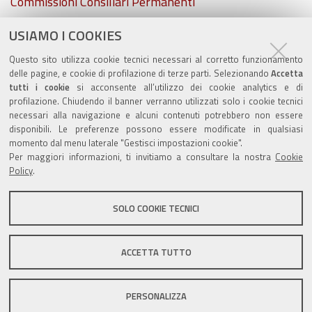
Navigazione
Commissioni Consiliari Permanenti
USIAMO I COOKIES
Commissione Elettorale comunale
Questo sito utilizza cookie tecnici necessari al corretto funzionamento
Lavori delle Commissioni
delle pagine, e cookie di profilazione di terze parti. Selezionando
Accetta
tutti i cookie
si acconsente all’utilizzo dei cookie analytics e di
profilazione. Chiudendo il banner verranno utilizzati solo i cookie tecnici
necessari alla navigazione e alcuni contenuti potrebbero non essere
disponibili. Le preferenze possono essere modificate in qualsiasi
momento dal menu laterale "Gestisci impostazioni cookie".
Valuta questo sito
Per maggiori informazioni, ti invitiamo a consultare la nostra
Cookie
Policy
.
SOLO COOKIE TECNICI
Sito istituzionale Comune di Zola Predosa
ACCETTA TUTTO
PERSONALIZZA
Privacy policy
|
DPO
|
Accessibilità