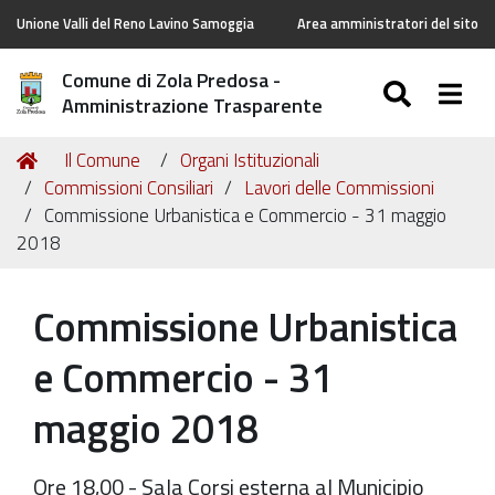
Unione Valli del Reno Lavino Samoggia
Area amministratori del sito
Comune di Zola Predosa -
SEARC
Togg
Amministrazione Trasparente
Tu
Home
Il Comune
Organi Istituzionali
sei
Commissioni Consiliari
Lavori delle Commissioni
qui:
Commissione Urbanistica e Commercio - 31 maggio
2018
Commissione Urbanistica
e Commercio - 31
maggio 2018
Ore 18,00 - Sala Corsi esterna al Municipio