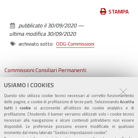
Azioni
STAMPA
sul
pubblicato il
30/09/2020
—
documento
ultima modifica
30/09/2020
archiviato sotto:
ODG-Commissioni
Navigazione
Commissioni Consiliari Permanenti
USIAMO I COOKIES
Commissione Elettorale comunale
Questo sito utilizza cookie tecnici necessari al corretto funzionamento
Lavori delle Commissioni
delle pagine, e cookie di profilazione di terze parti. Selezionando
Accetta
tutti i cookie
si acconsente all’utilizzo dei cookie analytics e di
profilazione. Chiudendo il banner verranno utilizzati solo i cookie tecnici
necessari alla navigazione e alcuni contenuti potrebbero non essere
disponibili. Le preferenze possono essere modificate in qualsiasi
momento dal menu laterale "Gestisci impostazioni cookie".
Valuta questo sito