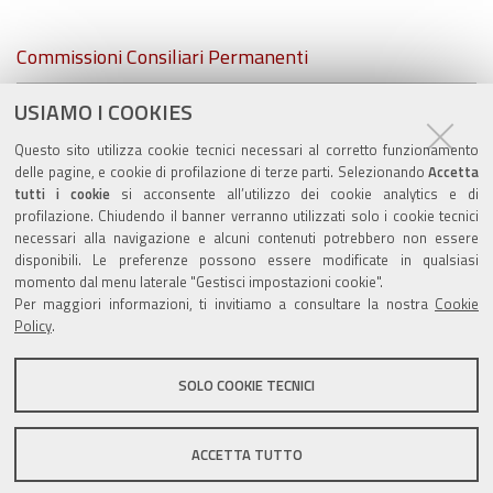
Navigazione
Commissioni Consiliari Permanenti
Commissione Elettorale comunale
USIAMO I COOKIES
Questo sito utilizza cookie tecnici necessari al corretto funzionamento
Lavori delle Commissioni
delle pagine, e cookie di profilazione di terze parti. Selezionando
Accetta
tutti i cookie
si acconsente all’utilizzo dei cookie analytics e di
profilazione. Chiudendo il banner verranno utilizzati solo i cookie tecnici
necessari alla navigazione e alcuni contenuti potrebbero non essere
disponibili. Le preferenze possono essere modificate in qualsiasi
Valuta questo sito
momento dal menu laterale "Gestisci impostazioni cookie".
Per maggiori informazioni, ti invitiamo a consultare la nostra
Cookie
Policy
.
SOLO COOKIE TECNICI
Sito istituzionale Comune di Zola Predosa
ACCETTA TUTTO