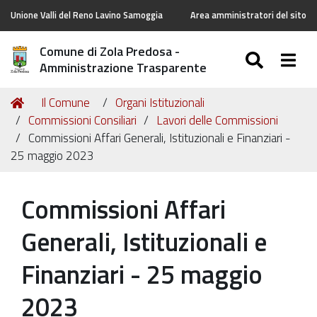
Unione Valli del Reno Lavino Samoggia
Area amministratori del sito
Comune di Zola Predosa -
SEARC
Togg
Amministrazione Trasparente
Tu
Home
Il Comune
Organi Istituzionali
sei
Commissioni Consiliari
Lavori delle Commissioni
qui:
Commissioni Affari Generali, Istituzionali e Finanziari -
25 maggio 2023
Commissioni Affari
Generali, Istituzionali e
Finanziari - 25 maggio
2023