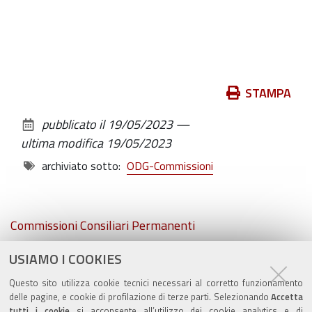
Azioni
STAMPA
sul
pubblicato il
19/05/2023
—
documento
ultima modifica
19/05/2023
archiviato sotto:
ODG-Commissioni
Navigazione
Commissioni Consiliari Permanenti
USIAMO I COOKIES
Commissione Elettorale comunale
Questo sito utilizza cookie tecnici necessari al corretto funzionamento
Lavori delle Commissioni
delle pagine, e cookie di profilazione di terze parti. Selezionando
Accetta
tutti i cookie
si acconsente all’utilizzo dei cookie analytics e di