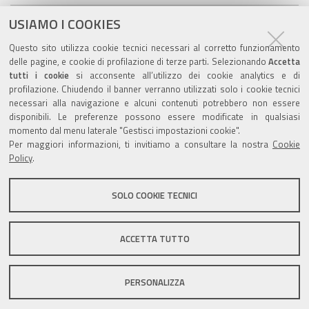
Commissione Elettorale comunale
USIAMO I COOKIES
Questo sito utilizza cookie tecnici necessari al corretto funzionamento
Lavori delle Commissioni
delle pagine, e cookie di profilazione di terze parti. Selezionando
Accetta
tutti i cookie
si acconsente all’utilizzo dei cookie analytics e di
profilazione. Chiudendo il banner verranno utilizzati solo i cookie tecnici
necessari alla navigazione e alcuni contenuti potrebbero non essere
disponibili. Le preferenze possono essere modificate in qualsiasi
Valuta questo sito
momento dal menu laterale "Gestisci impostazioni cookie".
Per maggiori informazioni, ti invitiamo a consultare la nostra
Cookie
Policy
.
SOLO COOKIE TECNICI
Sito istituzionale Comune di Zola Predosa
ACCETTA TUTTO
PERSONALIZZA
Privacy policy
|
DPO
|
Accessibilità