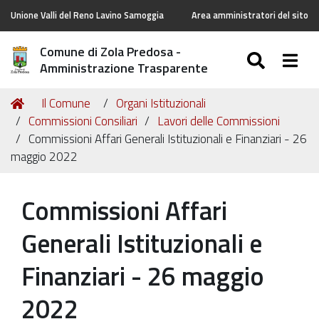
Unione Valli del Reno Lavino Samoggia
Area amministratori del sito
Comune di Zola Predosa -
SEARC
Togg
Amministrazione Trasparente
Tu
Home
Il Comune
Organi Istituzionali
sei
Commissioni Consiliari
Lavori delle Commissioni
qui:
Commissioni Affari Generali Istituzionali e Finanziari - 26
maggio 2022
Commissioni Affari
Generali Istituzionali e
Finanziari - 26 maggio
2022