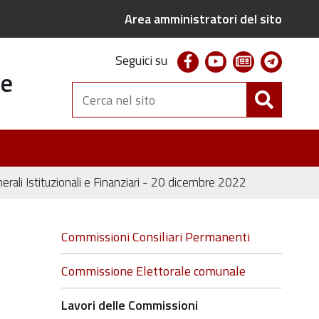
Area amministratori del sito
facebook
youtube
newsletter
telegr
Seguici su
te
Cerca
nel
sito
rali Istituzionali e Finanziari - 20 dicembre 2022
Navigazione
Commissioni Consiliari Permanenti
Commissione Elettorale comunale
Lavori delle Commissioni