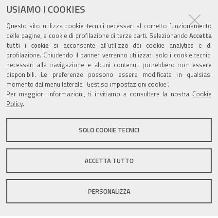
Commissione Elettorale comunale
USIAMO I COOKIES
Questo sito utilizza cookie tecnici necessari al corretto funzionamento
Lavori delle Commissioni
delle pagine, e cookie di profilazione di terze parti. Selezionando
Accetta
tutti i cookie
si acconsente all’utilizzo dei cookie analytics e di
profilazione. Chiudendo il banner verranno utilizzati solo i cookie tecnici
necessari alla navigazione e alcuni contenuti potrebbero non essere
disponibili. Le preferenze possono essere modificate in qualsiasi
Valuta questo sito
momento dal menu laterale "Gestisci impostazioni cookie".
Per maggiori informazioni, ti invitiamo a consultare la nostra
Cookie
Policy
.
SOLO COOKIE TECNICI
Sito istituzionale Comune di Zola Predosa
ACCETTA TUTTO
PERSONALIZZA
Privacy policy
|
DPO
|
Accessibilità