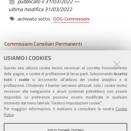
pubblicato il
31/03/2022
—
documento
ultima modifica
31/03/2022
archiviato sotto:
ODG-Commissioni
Navigazione
Commissioni Consiliari Permanenti
USIAMO I COOKIES
Commissione Elettorale comunale
Questo sito utilizza cookie tecnici necessari al corretto funzionamento
Lavori delle Commissioni
delle pagine, e cookie di profilazione di terze parti. Selezionando
Accetta
tutti i cookie
si acconsente all’utilizzo dei cookie analytics e di
profilazione. Chiudendo il banner verranno utilizzati solo i cookie tecnici
necessari alla navigazione e alcuni contenuti potrebbero non essere
disponibili. Le preferenze possono essere modificate in qualsiasi
momento dal menu laterale "Gestisci impostazioni cookie".
Valuta questo sito
Per maggiori informazioni, ti invitiamo a consultare la nostra
Cookie
Policy
.
SOLO COOKIE TECNICI