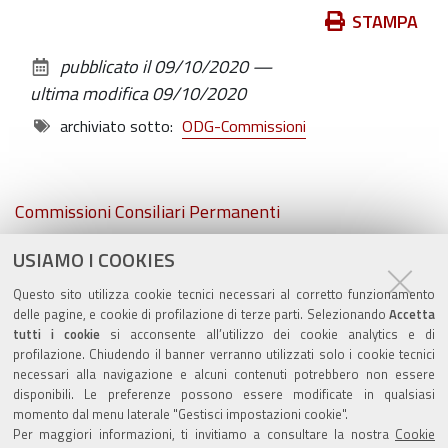
Azioni
STAMPA
sul
pubblicato il
09/10/2020
—
documento
ultima modifica
09/10/2020
archiviato sotto:
ODG-Commissioni
Navigazione
Commissioni Consiliari Permanenti
USIAMO I COOKIES
Commissione Elettorale comunale
Questo sito utilizza cookie tecnici necessari al corretto funzionamento
Lavori delle Commissioni
delle pagine, e cookie di profilazione di terze parti. Selezionando
Accetta
tutti i cookie
si acconsente all’utilizzo dei cookie analytics e di
profilazione. Chiudendo il banner verranno utilizzati solo i cookie tecnici
necessari alla navigazione e alcuni contenuti potrebbero non essere
disponibili. Le preferenze possono essere modificate in qualsiasi
momento dal menu laterale "Gestisci impostazioni cookie".
Valuta questo sito
Per maggiori informazioni, ti invitiamo a consultare la nostra
Cookie