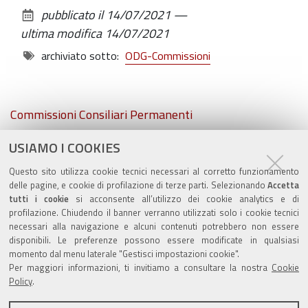
sul
pubblicato il
14/07/2021
—
documento
ultima modifica
14/07/2021
archiviato sotto:
ODG-Commissioni
Navigazione
Commissioni Consiliari Permanenti
USIAMO I COOKIES
Commissione Elettorale comunale
Questo sito utilizza cookie tecnici necessari al corretto funzionamento
Lavori delle Commissioni
delle pagine, e cookie di profilazione di terze parti. Selezionando
Accetta
tutti i cookie
si acconsente all’utilizzo dei cookie analytics e di
profilazione. Chiudendo il banner verranno utilizzati solo i cookie tecnici
necessari alla navigazione e alcuni contenuti potrebbero non essere
disponibili. Le preferenze possono essere modificate in qualsiasi
momento dal menu laterale "Gestisci impostazioni cookie".
Valuta questo sito
Per maggiori informazioni, ti invitiamo a consultare la nostra
Cookie
Policy
.