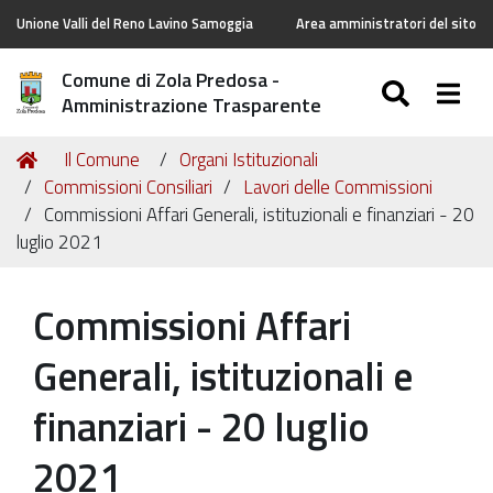
Unione Valli del Reno Lavino Samoggia
Area amministratori del sito
Comune di Zola Predosa -
SEARC
Togg
Amministrazione Trasparente
Tu
Home
Il Comune
Organi Istituzionali
sei
Commissioni Consiliari
Lavori delle Commissioni
qui:
Commissioni Affari Generali, istituzionali e finanziari - 20
luglio 2021
Commissioni Affari
Generali, istituzionali e
finanziari - 20 luglio
2021