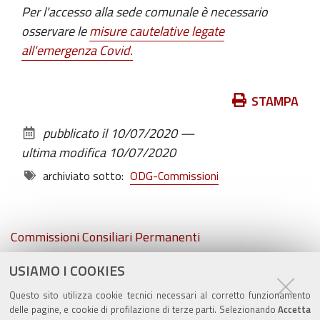
Per l'accesso alla sede comunale è necessario
osservare le
misure
cautelative legate
all'emergenza Covid
.
Azioni
STAMPA
sul
pubblicato il
10/07/2020
—
documento
ultima modifica
10/07/2020
archiviato sotto:
ODG-Commissioni
Navigazione
Commissioni Consiliari Permanenti
USIAMO I COOKIES
Commissione Elettorale comunale
Questo sito utilizza cookie tecnici necessari al corretto funzionamento
Lavori delle Commissioni
delle pagine, e cookie di profilazione di terze parti. Selezionando
Accetta