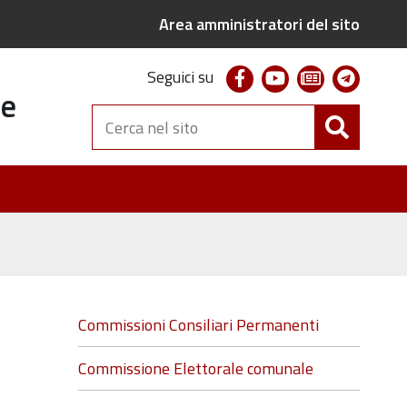
Area amministratori del sito
facebook
youtube
newsletter
telegr
Seguici su
te
Cerca
nel
sito
Navigazione
Commissioni Consiliari Permanenti
Commissione Elettorale comunale