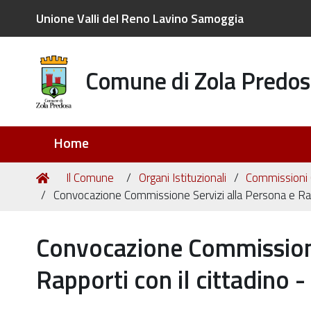
Unione Valli del Reno Lavino Samoggia
Comune di Zola Predos
Sezioni
Home
Tu
Home
Il Comune
Organi Istituzionali
Commissioni C
sei
Convocazione Commissione Servizi alla Persona e Rap
qui:
Convocazione Commissione
Rapporti con il cittadino