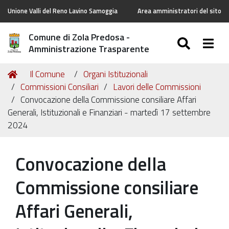
Unione Valli del Reno Lavino Samoggia
Area amministratori del sito
Comune di Zola Predosa -
SEARC
Togg
Amministrazione Trasparente
Tu
Home
Il Comune
Organi Istituzionali
sei
Commissioni Consiliari
Lavori delle Commissioni
qui:
Convocazione della Commissione consiliare Affari
Generali, Istituzionali e Finanziari - martedì 17 settembre
2024
Convocazione della
Commissione consiliare
Affari Generali,