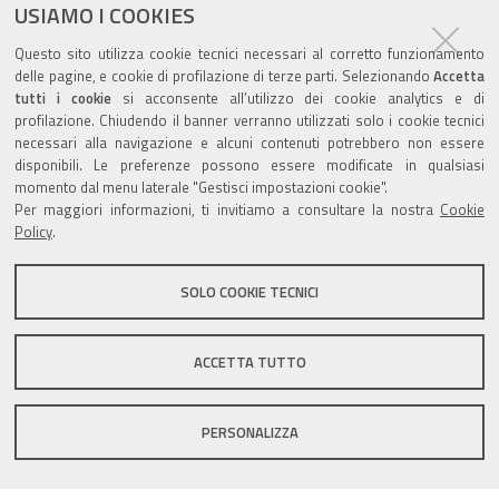
USIAMO I COOKIES
Commissione Elettorale comunale
Questo sito utilizza cookie tecnici necessari al corretto funzionamento
Lavori delle Commissioni
delle pagine, e cookie di profilazione di terze parti. Selezionando
Accetta
tutti i cookie
si acconsente all’utilizzo dei cookie analytics e di
profilazione. Chiudendo il banner verranno utilizzati solo i cookie tecnici
necessari alla navigazione e alcuni contenuti potrebbero non essere
disponibili. Le preferenze possono essere modificate in qualsiasi
momento dal menu laterale "Gestisci impostazioni cookie".
Valuta questo sito
Per maggiori informazioni, ti invitiamo a consultare la nostra
Cookie
Policy
.
SOLO COOKIE TECNICI
Sito istituzionale Comune di Zola Predosa
ACCETTA TUTTO
PERSONALIZZA
Privacy policy
|
DPO
|
Accessibilità