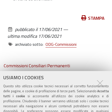
Azioni
STAMPA
sul
pubblicato il
17/06/2021
—
documento
ultima modifica
17/06/2021
archiviato sotto:
ODG-Commissioni
Navigazione
Commissioni Consiliari Permanenti
USIAMO I COOKIES
Commissione Elettorale comunale
Questo sito utilizza cookie tecnici necessari al corretto funzionamento
Lavori delle Commissioni
delle pagine, e cookie di profilazione di terze parti. Selezionando
Accetta
tutti i cookie
si acconsente all’utilizzo dei cookie analytics e di
profilazione. Chiudendo il banner verranno utilizzati solo i cookie tecnici
necessari alla navigazione e alcuni contenuti potrebbero non essere
disponibili. Le preferenze possono essere modificate in qualsiasi