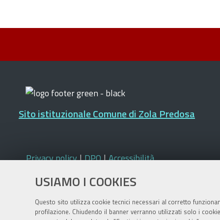
Sito istituzionale Comune di Zola Predosa
Privacy policy
|
DPO
|
Accessibilità
USIAMO I COOKIES
Questo sito utilizza cookie tecnici necessari al corretto funziona
profilazione. Chiudendo il banner verranno utilizzati solo i cook