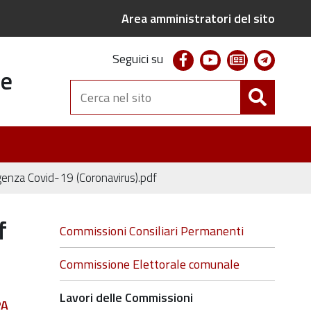
Area amministratori del sito
facebook
youtube
newsletter
telegr
Seguici su
te
Cerca
nel
sito
genza Covid-19 (Coronavirus).pdf
f
Navigazione
Commissioni Consiliari Permanenti
Commissione Elettorale comunale
Lavori delle Commissioni
PA