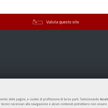
sul
documento
Valuta questo sito
mento delle pagine, e cookie di profilazione di terze parti. Selezionando
Accet
ie tecnici necessari alla navigazione e alcuni contenuti potrebbero non essere