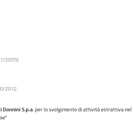
 41/2005)
 60/2012
i Donnini S.p.a
. per lo svolgimento di attività estrattiva nel
ase"