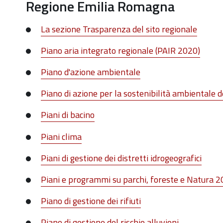
Regione Emilia Romagna
La sezione Trasparenza del sito regionale
Piano aria integrato regionale (PAIR 2020)
Piano d'azione ambientale
Piano di azione per la sostenibilità ambientale 
Piani di bacino
Piani clima
Piani di gestione dei distretti idrogeografici
Piani e programmi su parchi, foreste e Natura 
Piano di gestione dei rifiuti
Piano di gestione del rischio alluvioni