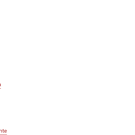
a
nte