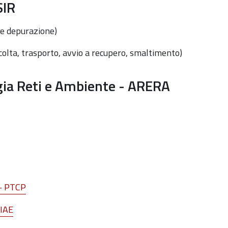
SIR
e depurazione)
colta, trasporto, avvio a recupero, smaltimento)
gia Reti e Ambiente - ARERA
 - PTCP
PIAE