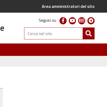
Area amministratori del sito
facebook
youtube
newsletter
telegr
Seguici su
te
Cerca
nel
sito