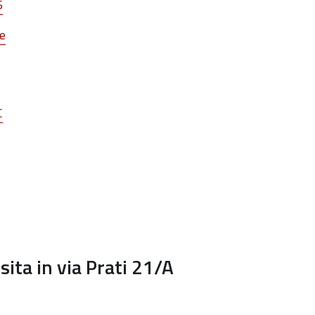
S
le
C
sita in via Prati 21/A