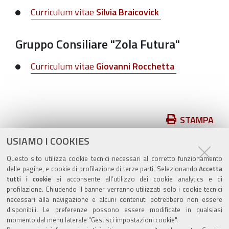
Curriculum vitae
Silvia Braicovick
Gruppo Consiliare "
Zola Futura
"
Curriculum vitae
Giovanni Rocchetta
Azioni
STAMPA
sul
USIAMO I COOKIES
pubblicato il
17/07/2019
—
documento
ultima modifica
20/05/2025
Questo sito utilizza cookie tecnici necessari al corretto funzionamento
delle pagine, e cookie di profilazione di terze parti. Selezionando
Accetta
tutti i cookie
si acconsente all’utilizzo dei cookie analytics e di
profilazione. Chiudendo il banner verranno utilizzati solo i cookie tecnici
necessari alla navigazione e alcuni contenuti potrebbero non essere
disponibili. Le preferenze possono essere modificate in qualsiasi
Valuta questo sito
momento dal menu laterale "Gestisci impostazioni cookie".