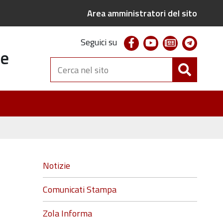
Area amministratori del sito
facebook
youtube
newsletter
telegr
Seguici su
te
Cerca
nel
sito
Navigazione
Notizie
Comunicati Stampa
Zola Informa