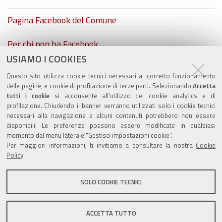
Pagina Facebook del Comune
Per chi non ha Facebook...
USIAMO I COOKIES
ZolaGram - il canale Telegram del Comune di Zola
Questo sito utilizza cookie tecnici necessari al corretto funzionamento
Predosa
delle pagine, e cookie di profilazione di terze parti. Selezionando
Accetta
tutti i cookie
si acconsente all’utilizzo dei cookie analytics e di
profilazione. Chiudendo il banner verranno utilizzati solo i cookie tecnici
necessari alla navigazione e alcuni contenuti potrebbero non essere
disponibili. Le preferenze possono essere modificate in qualsiasi
Valuta questo sito
momento dal menu laterale "Gestisci impostazioni cookie".
Per maggiori informazioni, ti invitiamo a consultare la nostra
Cookie
Policy
.
SOLO COOKIE TECNICI
Sito istituzionale Comune di Zola Predosa
ACCETTA TUTTO