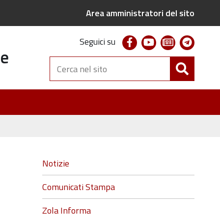
Area amministratori del sito
facebook
youtube
newsletter
telegr
Seguici su
te
Cerca
nel
sito
Navigazione
Notizie
Comunicati Stampa
Zola Informa