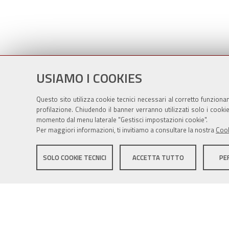
USIAMO I COOKIES
Questo sito utilizza cookie tecnici necessari al corretto funziona
profilazione. Chiudendo il banner verranno utilizzati solo i cook
momento dal menu laterale "Gestisci impostazioni cookie".
Per maggiori informazioni, ti invitiamo a consultare la nostra
Cook
Sito istituzionale Comune di Zola Predosa
SOLO COOKIE TECNICI
ACCETTA TUTTO
PE
Privacy policy
|
DPO
|
Accessibilità