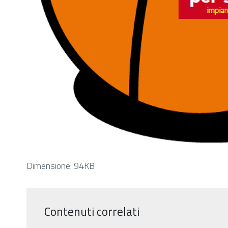
Clicca
Dimensione: 94KB
per
vedere
l'immagine
Contenuti correlati
alle