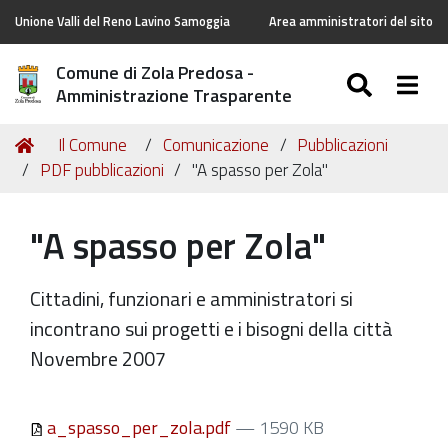
Unione Valli del Reno Lavino Samoggia
Area amministratori del sito
Comune di Zola Predosa -
SEARC
Togg
Amministrazione Trasparente
Tu
Home
Il Comune
Comunicazione
Pubblicazioni
sei
PDF pubblicazioni
"A spasso per Zola"
qui:
"A spasso per Zola"
Cittadini, funzionari e amministratori si
incontrano sui progetti e i bisogni della città
Novembre 2007
a_spasso_per_zola.pdf
— 1590 KB