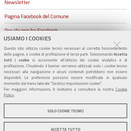
Newsletter
Pagina Facebook del Comune
Per chi non ha Facebook...
USIAMO I COOKIES
ZolaGram - il canale Telegram del Comune di Zola
Questo sito utilizza cookie tecnici necessari al corretto funzionamento
Predosa
delle pagine, e cookie di profilazione di terze parti. Selezionando
Accetta
tutti i cookie
si acconsente all’utilizzo dei cookie analytics e di
profilazione. Chiudendo il banner verranno utilizzati solo i cookie tecnici
necessari alla navigazione e alcuni contenuti potrebbero non essere
disponibili. Le preferenze possono essere modificate in qualsiasi
momento dal menu laterale "Gestisci impostazioni cookie".
Valuta questo sito
Per maggiori informazioni, ti invitiamo a consultare la nostra
Cookie
Policy
.
SOLO COOKIE TECNICI
Sito istituzionale Comune di Zola Predosa
ACCETTA TUTTO