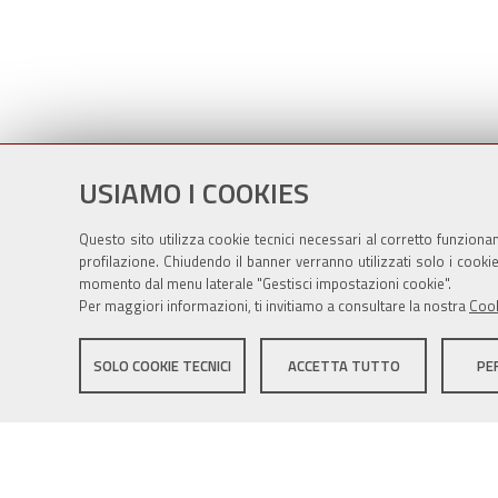
USIAMO I COOKIES
Questo sito utilizza cookie tecnici necessari al corretto funziona
profilazione. Chiudendo il banner verranno utilizzati solo i cook
momento dal menu laterale "Gestisci impostazioni cookie".
Per maggiori informazioni, ti invitiamo a consultare la nostra
Cook
Sito istituzionale Comune di Zola Predosa
SOLO COOKIE TECNICI
ACCETTA TUTTO
PE
Privacy policy
|
DPO
|
Accessibilità