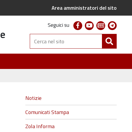
Area amministratori del sito
facebook
youtube
newsletter
telegr
Seguici su
te
Cerca
nel
sito
Navigazione
Notizie
Comunicati Stampa
Zola Informa