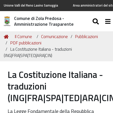
Unione Valli del Reno Lavino Samoggia
Area amministratori del sit
Comune di Zola Predosa -
SEA
To
Amministrazione Trasparente
Tu
Home
Il Comune
Comunicazione
Pubblicazioni
sei
PDF pubblicazioni
qui:
La Costituzione Italiana - traduzioni
(ING|FRA|SPA|TED|ARA|CIN)
La Costituzione Italiana -
traduzioni
(ING|FRA|SPA|TED|ARA|CI
La Legge Fondamentale della Repubblica