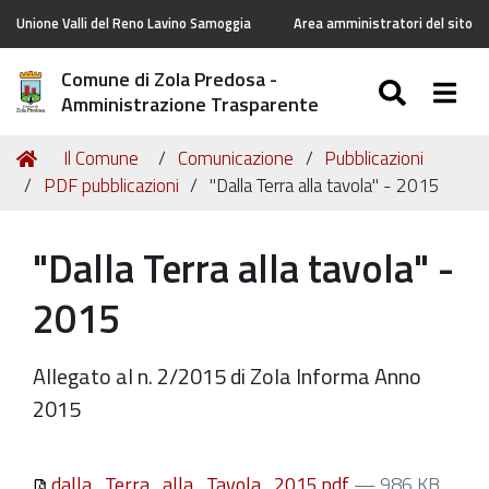
Unione Valli del Reno Lavino Samoggia
Area amministratori del sito
Comune di Zola Predosa -
SEARC
Togg
Amministrazione Trasparente
Tu
Home
Il Comune
Comunicazione
Pubblicazioni
sei
PDF pubblicazioni
"Dalla Terra alla tavola" - 2015
qui:
"Dalla Terra alla tavola" -
2015
Allegato al n. 2/2015 di Zola Informa Anno
2015
dalla_Terra_alla_Tavola_2015.pdf
— 986 KB