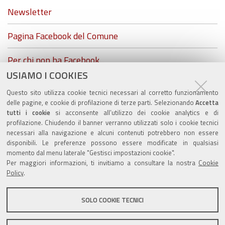
Newsletter
Pagina Facebook del Comune
Per chi non ha Facebook...
USIAMO I COOKIES
ZolaGram - il canale Telegram del Comune di Zola
Questo sito utilizza cookie tecnici necessari al corretto funzionamento
Predosa
delle pagine, e cookie di profilazione di terze parti. Selezionando
Accetta
tutti i cookie
si acconsente all’utilizzo dei cookie analytics e di
profilazione. Chiudendo il banner verranno utilizzati solo i cookie tecnici
necessari alla navigazione e alcuni contenuti potrebbero non essere
disponibili. Le preferenze possono essere modificate in qualsiasi
Valuta questo sito
momento dal menu laterale "Gestisci impostazioni cookie".
Per maggiori informazioni, ti invitiamo a consultare la nostra
Cookie
Policy
.
SOLO COOKIE TECNICI
Sito istituzionale Comune di Zola Predosa