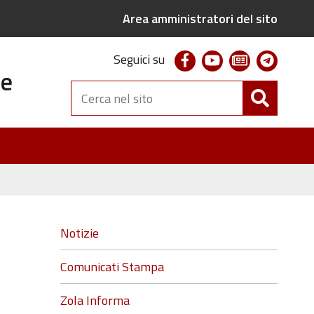
Area amministratori del sito
facebook
youtube
newsletter
telegr
Seguici su
te
Cerca
nel
sito
Navigazione
Notizie
Comunicati Stampa
Zola Informa