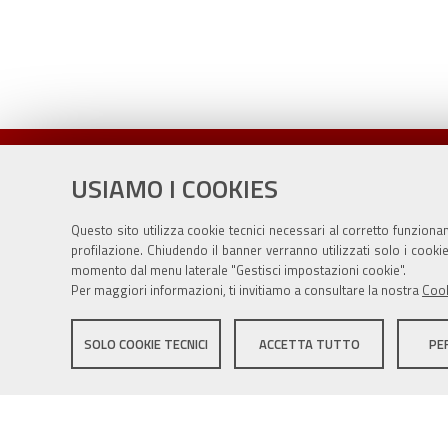
USIAMO I COOKIES
Questo sito utilizza cookie tecnici necessari al corretto funziona
profilazione. Chiudendo il banner verranno utilizzati solo i cook
momento dal menu laterale "Gestisci impostazioni cookie".
Per maggiori informazioni, ti invitiamo a consultare la nostra
Cook
Sito istituzionale Comune di Zola Predosa
SOLO COOKIE TECNICI
ACCETTA TUTTO
PE
Privacy policy
|
DPO
|
Accessibilità