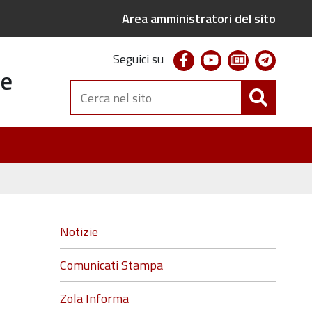
Area amministratori del sito
facebook
youtube
newsletter
telegr
Seguici su
te
Cerca
nel
sito
Navigazione
Notizie
Comunicati Stampa
Zola Informa