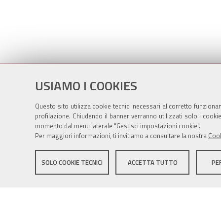
USIAMO I COOKIES
Questo sito utilizza cookie tecnici necessari al corretto funziona
profilazione. Chiudendo il banner verranno utilizzati solo i cook
momento dal menu laterale "Gestisci impostazioni cookie".
Per maggiori informazioni, ti invitiamo a consultare la nostra
Cook
Sito istituzionale Comune di Zola Predosa
SOLO COOKIE TECNICI
ACCETTA TUTTO
PE
Privacy policy
|
DPO
|
Accessibilità