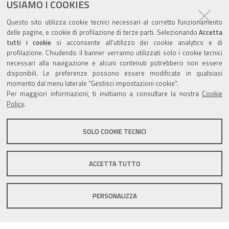
USIAMO I COOKIES
pubblicato il
09/01/2020
—
documento
ultima modifica
25/07/2022
Questo sito utilizza cookie tecnici necessari al corretto funzionamento
delle pagine, e cookie di profilazione di terze parti. Selezionando
Accetta
tutti i cookie
si acconsente all’utilizzo dei cookie analytics e di
profilazione. Chiudendo il banner verranno utilizzati solo i cookie tecnici
necessari alla navigazione e alcuni contenuti potrebbero non essere
disponibili. Le preferenze possono essere modificate in qualsiasi
momento dal menu laterale "Gestisci impostazioni cookie".
Valuta questo sito
Per maggiori informazioni, ti invitiamo a consultare la nostra
Cookie
Policy
.
SOLO COOKIE TECNICI
Sito istituzionale Comune di Zola Predosa
ACCETTA TUTTO
PERSONALIZZA
Privacy policy
|
DPO
|
Accessibilità