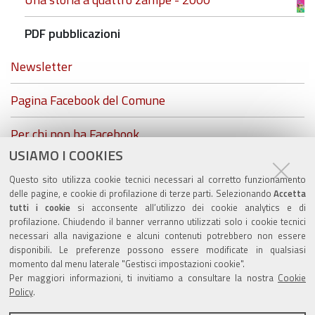
PDF pubblicazioni
Newsletter
Pagina Facebook del Comune
Per chi non ha Facebook...
USIAMO I COOKIES
ZolaGram - il canale Telegram del Comune di Zola
Questo sito utilizza cookie tecnici necessari al corretto funzionamento
Predosa
delle pagine, e cookie di profilazione di terze parti. Selezionando
Accetta
tutti i cookie
si acconsente all’utilizzo dei cookie analytics e di
profilazione. Chiudendo il banner verranno utilizzati solo i cookie tecnici
necessari alla navigazione e alcuni contenuti potrebbero non essere
disponibili. Le preferenze possono essere modificate in qualsiasi
Valuta questo sito
momento dal menu laterale "Gestisci impostazioni cookie".
Per maggiori informazioni, ti invitiamo a consultare la nostra
Cookie
Policy
.