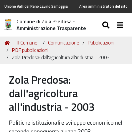
Unione Valli del Reno Lavino Samoggia
Area amministratori del sito
Comune di Zola Predosa -
SEARC
Togg
Amministrazione Trasparente
Tu
Home
Il Comune
Comunicazione
Pubblicazioni
sei
PDF pubblicazioni
qui:
Zola Predosa: dall'agricoltura all'industria - 2003
Zola Predosa:
dall'agricoltura
all'industria - 2003
Politiche istituzionali e sviluppo economico nel
secondo dopoguerra giugno 2003