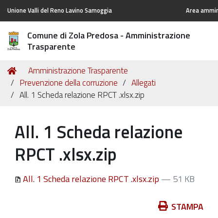
Unione Valli del Reno Lavino Samoggia
Area ammini
Comune di Zola Predosa - Amministrazione
Trasparente
Tu
Home
Amministrazione Trasparente
sei
Prevenzione della corruzione
Allegati
qui:
All. 1 Scheda relazione RPCT .xlsx.zip
All. 1 Scheda relazione
RPCT .xlsx.zip
All. 1 Scheda relazione RPCT .xlsx.zip
— 51 KB
Azioni
STAMPA