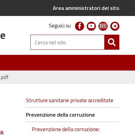
Area amministratori del sito
facebook
youtube
newsletter
telegr
Seguici su
te
Cerca
nel
sito
 .pdf
Navigazione
Strutture sanitarie private accreditate
Prevenzione della corruzione
Prevenzione della corruzione:
PA