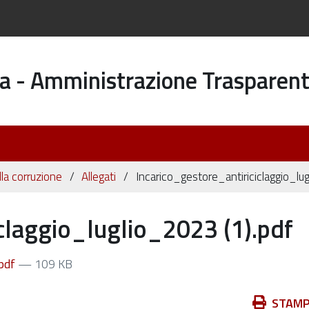
a - Amministrazione Trasparen
la corruzione
Allegati
Incarico_gestore_antiriciclaggio_lu
claggio_luglio_2023 (1).pdf
.pdf
— 109 KB
Azioni
STAM