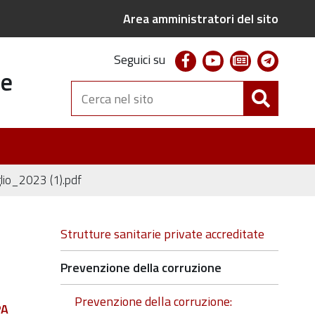
Area amministratori del sito
facebook
youtube
newsletter
telegr
Seguici su
te
Cerca
nel
sito
glio_2023 (1).pdf
Navigazione
Strutture sanitarie private accreditate
Prevenzione della corruzione
Prevenzione della corruzione:
PA